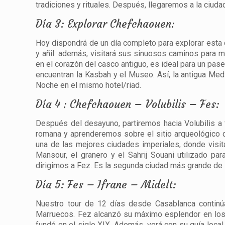
tradiciones y rituales. Después, llegaremos a la ciud
Día 3: Explorar Chefchaouen:
Hoy dispondrá de un día completo para explorar esta c
y añil. además, visitará sus sinuosos caminos para 
en el corazón del casco antiguo, es ideal para un pas
encuentran la Kasbah y el Museo. Así, la antigua Medi
Noche en el mismo hotel/riad.
Día 4 : Chefchaouen – Volubilis – Fes:
Después del desayuno, partiremos hacia Volubilis a 
romana y aprenderemos sobre el sitio arqueológico d
una de las mejores ciudades imperiales, donde visi
Mansour, el granero y el Sahrij Souani utilizado par
dirigimos a Fez. Es la segunda ciudad más grande de
Día 5: Fes – Ifrane – Midelt:
Nuestro tour de 12 días desde Casablanca continúa,
Marruecos. Fez alcanzó su máximo esplendor en los 
fundó en el siglo XIX. Además, verá con su guía local