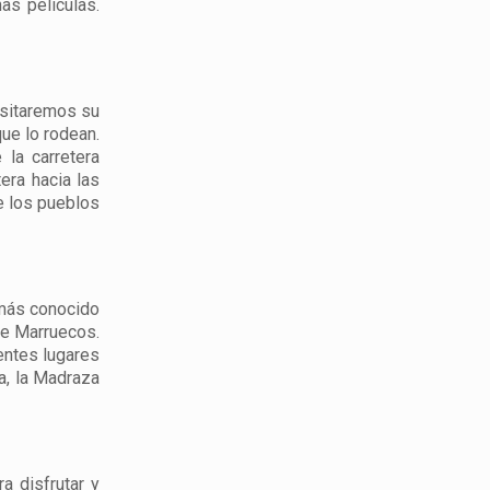
as películas.
isitaremos su
ue lo rodean.
 la carretera
era hacia las
e los pueblos
 más conocido
de Marruecos.
entes lugares
ia, la Madraza
a disfrutar y