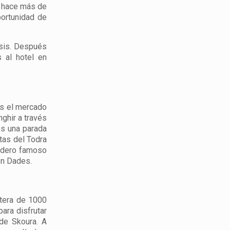
n hace más de
portunidad de
asis. Después
 al hotel en
os el mercado
ghir a través
os una parada
tas del Todra
ladero famoso
en Dades.
etera de 1000
ara disfrutar
de Skoura. A