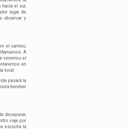
 hacia el sur,
ador lugar de
s observar y
en el camino,
Marruecos. A
de veremos el
ontaremos en
a local.
onde pasará la
úsica bereber
de desayunar,
tro viaje por
se escucha la