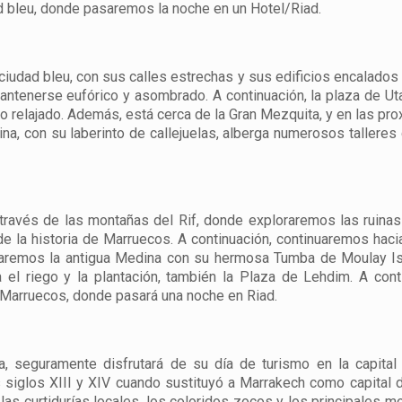
ad bleu, donde pasaremos la noche en un Hotel/Riad.
iudad bleu, con sus calles estrechas y sus edificios encalados 
mantenerse eufórico y asombrado. A continuación, la plaza de U
eo relajado. Además, está cerca de la Gran Mezquita, y en las pr
na, con su laberinto de callejuelas, alberga numerosos talleres 
través de las montañas del Rif, donde exploraremos las ruinas
e la historia de Marruecos. A continuación, continuaremos hac
taremos la antigua Medina con su hermosa Tumba de Moulay Is
a el riego y la plantación, también la Plaza de Lehdim. A cont
 Marruecos, donde pasará una noche en Riad.
 seguramente disfrutará de su día de turismo en la capital 
siglos XIII y XIV cuando sustituyó a Marrakech como capital d
 las curtidurías locales, los coloridos zocos y los principales 