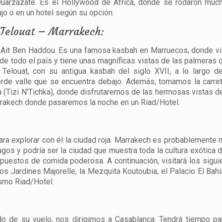
 Ouarzazate. Es el Hollywood de África, donde se rodaron much
jo o en un hotel según su opción.
 Telouat – Marrakech:
 Ait Ben Haddou. Es una famosa kasbah en Marruecos, donde v
de todo el país y tiene unas magníficas vistas de las palmeras q
Telouat, con su antigua kasbah del siglo XVII, a lo largo de
erde valle que se encuentra debajo. Además, tomamos la carret
a (Tizi N’Tichka), donde disfrutaremos de las hermosas vistas d
arrakech donde pasaremos la noche en un Riad/Hotel.
:
ara explorar con él la ciudad roja. Marrakech es probablemente
gos y podría ser la ciudad que muestra toda la cultura exótica 
 puestos de comida poderosa. A continuación, visitará los sigui
los Jardines Majorelle, la Mezquita Koutoubia, el Palacio El Bah
smo Riad/Hotel.
 de su vuelo, nos dirigimos a Casablanca. Tendrá tiempo par