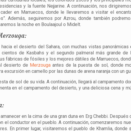
esidencias y la fuente Nejjarine. A continuación, nos dirigiremos
cader en Marruecos, donde le llevaremos a visitar el encant
cos”. Además, seguiremos por Azrou, donde también podremo
saremos la noche en Boulaajoul o Midelt.
 Merzouga:
acia el desierto del Sahara, con muchas vistas panorámicas 
e cientos de Kasbahs y el segundo palmeral más grande de 
us fábricas de fósiles y los mejores dátiles de Marruecos, don
al desierto de
Merzouga
antes de la puesta de sol, donde m
excursión en camello por las dunas de arena naranja con un guí
puesta de sol de su vida. A continuación, llegará al campamento d
 menta en el campamento del desierto, y una deliciosa cena y m
a:
o amanecer en la cima de una gran duna en Erg Chebbi. Después 
n el conductor en el pueblo. A continuación, comenzaremos nues
ares. En primer lugar, visitaremos el pueblo de Khamlia, donde 