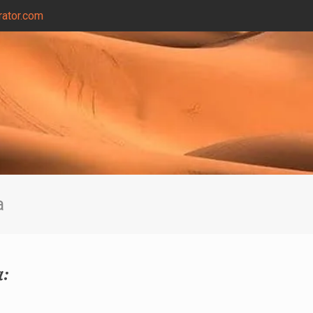
ator.com
a
a: