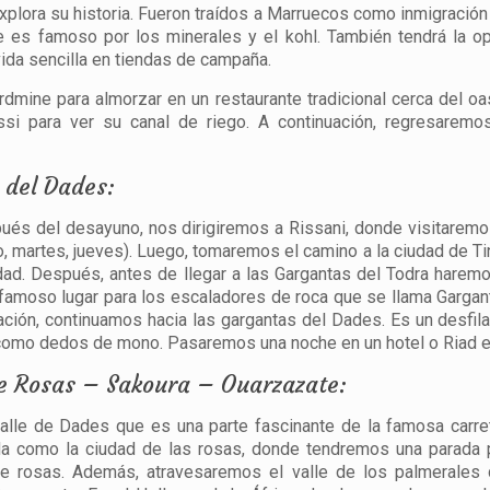
xplora su historia. Fueron traídos a Marruecos como inmigració
 es famoso por los minerales y el kohl. También tendrá la o
vida sencilla en tiendas de campaña.
rdmine para almorzar en un restaurante tradicional cerca del o
si para ver su canal de riego. A continuación, regresaremos
 del Dades:
pués del desayuno, nos dirigiremos a Rissani, donde visitarem
martes, jueves). Luego, tomaremos el camino a la ciudad de Tin
d. Después, antes de llegar a las Gargantas del Todra harem
 famoso lugar para los escaladores de roca que se llama Gargan
uación, continuamos hacia las gargantas del Dades. Es un desfi
como dedos de mono. Pasaremos una noche en un hotel o Riad 
de Rosas – Sakoura – Ouarzazate:
valle de Dades que es una parte fascinante de la famosa carr
a como la ciudad de las rosas, donde tendremos una parada p
e rosas. Además, atravesaremos el valle de los palmerales 