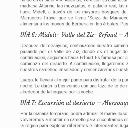
madrasa Attarine, las mezquitas, el palacio real, las r
hacia Midelt, a través de los mayores bosques de 
Marruecos Ifrane, que se llama “Suiza de Marrue
alimentar a los monos de Berbería en los árboles. Pa
DÍA 6: Midelt- Valle del Ziz- Erfoud –
Después del desayuno, continuamos nuestro camino h
pasando por el Valle de Ziz, donde es el hogar d
continuación, seguimos hacia Erfoud. Es famosa por s
comienzo del desierto. A continuación, llegaremos 
nuestros camellos ensillados y comenzaremos nuestra 
Luego, le llevará al mejor punto para disfrutar de la 
noche. Le darán la bienvenida con una taza de té de
alrededor de la hoguera por la noche.
DÍA 7: Excursión al desierto – Merzoug
Por la mañana temprano, podrá admirar el maravillos
volveremos a montar en camello para encontrarnos co
la región para explorar diferentes e interesantes lug