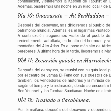
continuación, visitaremos la Kasbah de Taourirt en
Además, pasaremos una noche en un Riad local / de lu
Día 10: Ouarzazate – Ait BenHaddou –
Después del desayuno, nos dirigiremos al pueblo de
patrimonio mundial. Además, es el lugar más visitado 
A continuación, seguiremos visitando el pueblo de 
recientemente asfaltada, en lo alto del hermoso y v
montañas del Alto Atlas. Es el paso más alto de Áfric
bereberes. A última hora de la tarde, llegaremos a M
DÍA 11: Excursión guiada en Marrakech
Después del desayuno, se reunirá con su guía local p
por el centro de Jamaa El-Fena con sus puestos de ju
también, los vendedores de historias y la miríada de
según el tiempo y la inclinación, donde se encuentra 
Ben Youssef y las Tumbas Saadianas. Noche en el mi
DÍA 12: Traslado a Casablanca:
Por la mañana, después del desayuno y dependiendo