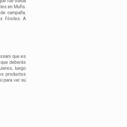
que fue traída
les en Mufis.
s de campaña.
s Fósiles. A
Rissani que es
n que deberás
ieres, luego
sos productos
i para ver su