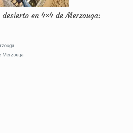
l desierto en 4×4 de Merzouga:
erzouga
 de Merzouga