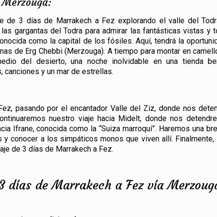
– Merzouga:
 de 3 días de Marrakech a Fez explorando el valle del Todra
las gargantas del Todra para admirar las fantásticas vistas y 
onocida como la capital de los fósiles. Aquí, tendrá la oportuni
unas de Erg Chebbi (Merzouga). A tiempo para montar en camello
edio del desierto, una noche inolvidable en una tienda be
, canciones y un mar de estrellas.
Fez, pasando por el encantador Valle del Ziz, donde nos det
continuaremos nuestro viaje hacia Midelt, donde nos detendr
hacia Ifrane, conocida como la “Suiza marroquí”. Haremos una br
s y conocer a los simpáticos monos que viven allí. Finalmente,
iaje de 3 días de Marrakech a Fez.
 3 días de Marrakech a Fez vía Merzoug