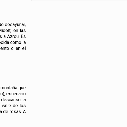
de desayunar,
idelt, en las
s a Azrou. Es
ocida como la
iento o en el
e montaña que
o), escenario
e descanso, a
 valle de los
a de rosas. A