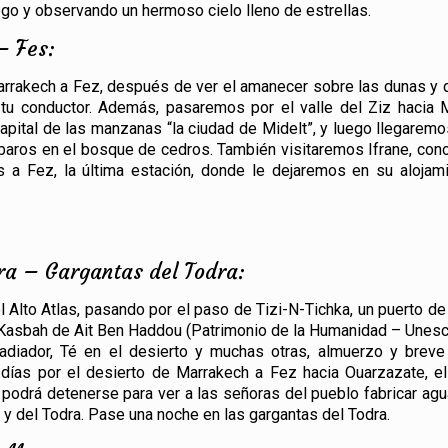
ego y observando un hermoso cielo lleno de estrellas.
– Fes:
 Marrakech a Fez, después de ver el amanecer sobre las dunas y 
 tu conductor. Además, pasaremos por el valle del Ziz hacia M
pital de las manzanas “la ciudad de Midelt”, y luego llegaremo
ros en el bosque de cedros. También visitaremos Ifrane, con
s a Fez, la última estación, donde le dejaremos en su alojam
ra – Gargantas del Todra:
Alto Atlas, pasando por el paso de Tizi-N-Tichka, un puerto d
a Kasbah de Ait Ben Haddou (Patrimonio de la Humanidad – Unesc
ladiador, Té en el desierto y muchas otras, almuerzo y brev
 días por el desierto de Marrakech a Fez hacia Ouarzazate, el
 podrá detenerse para ver a las señoras del pueblo fabricar agu
y del Todra. Pase una noche en las gargantas del Todra.