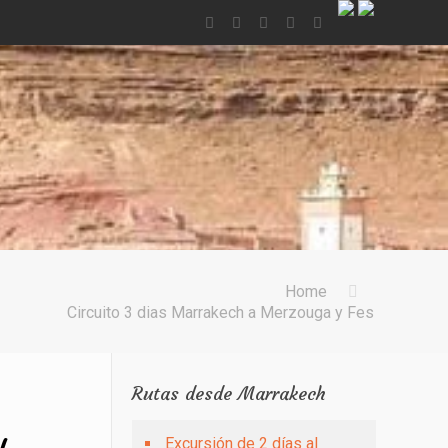
Home
Circuito 3 dias Marrakech a Merzouga y Fes
Rutas desde Marrakech
Excursión de 2 días al