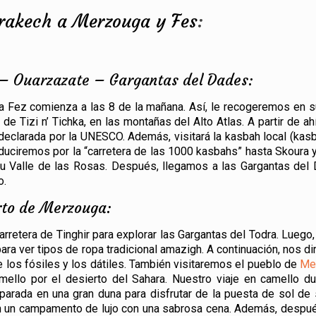
rrakech a Merzouga y Fes
:
 – Ouarzazate – Gargantas del Dades:
 a Fez comienza a las 8 de la mañana. Así, le recogeremos en s
 Tizi n’ Tichka, en las montañas del Alto Atlas. A partir de ahí
clarada por la UNESCO. Además, visitará la kasbah local (kasba
duciremos por la “carretera de las 1000 kasbahs” hasta Skoura y
su Valle de las Rosas. Después, llegamos a las Gargantas de
o.
rto de Merzouga:
rretera de Tinghir para explorar las Gargantas del Todra. Luego
 ver tipos de ropa tradicional amazigh. A continuación, nos dir
de los fósiles y los dátiles. También visitaremos el pueblo de
Me
ello por el desierto del Sahara. Nuestro viaje en camello d
arada en una gran duna para disfrutar de la puesta de sol de s
 en un campamento de lujo con una sabrosa cena. Además, despué