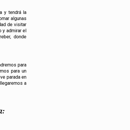
 y tendrá la
tomar algunas
dad de visitar
 y admirar el
reber, donde
endremos para
emos para un
eve parada en
 llegaremos a
a: