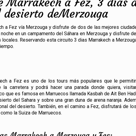
de Marrakech a Fez, 3 días 
l desierto deMerzouga
ech a Fez vía Merzouga y disfrute de dos de las mejores ciudad
na noche en un campamento del Sáhara en Merzouga y disfrute d
s locales. Reservando esta circuito 3 dias Marrakech a Merzoug
tiempo.
kech a Fez es uno de los tours más populares que le permiti
e la carretera y podrá hacer una parada donde quiera, visita
esco que es famosa en Marruecos llamada Kasbah de Ait Ben Hadd
esierto del Sahara y sobre una gran duna de arena naranja. Ade
onal del desierto. También, en el camino a Fez, disfrutará de l
a como la Suiza de Marruecos.
dias Marrakech a Merzouga y Fes: